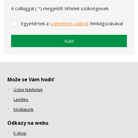
A csillaggal (
*
) megjelölt tételek szükségesek.
Egyetértek a
személyes adatok
feldolgozásával
Egyetértek
a
személyes
Küld
adatok
feldolgozásával
Nem
sikerült
elküldeni
Može se Vám hodiť
az
űrlapot.
Üzleti feltételek
Letöltés
Kínálatunk
Odkazy na webu
E-shop