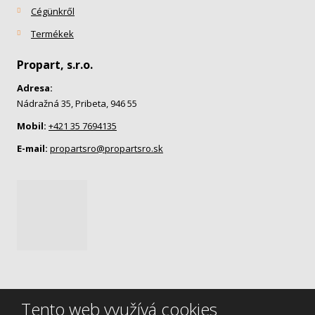
Cégünkről
Termékek
Propart, s.r.o.
Adresa:
Nádražná 35, Pribeta, 946 55
Mobil:
+421 35 7694135
E-mail:
propartsro@propartsro.sk
Tento web využívá cookies