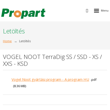
Rozbalen
Vyhledávání
menu
Letöltés
Home
Letöltés
VOGEL NOOT TerraDig SS / SSD - XS /
XXS - KSD
Vogel Noot gyártási program - A program HU
pdf
8.36 MB