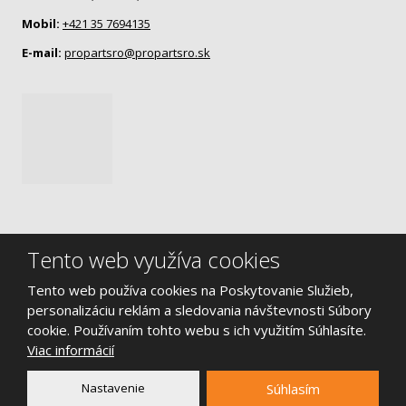
Mobil:
+421 35 7694135
E-mail:
propartsro@propartsro.sk
Tento web využíva cookies
© 2026, Propart s.r.o. - všetky práva vyhradené
Tento web používa cookies na Poskytovanie Služieb,
Mapa stránok
|
Podmienky použitia
|
Bezpečnosť a ochrana
personalizáciu reklám a sledovania návštevnosti Súbory
osobných údajov
cookie. Používaním tohto webu s ich využitím Súhlasíte.
Viac informácií
VYTVORILA
Nastavenie
Súhlasím